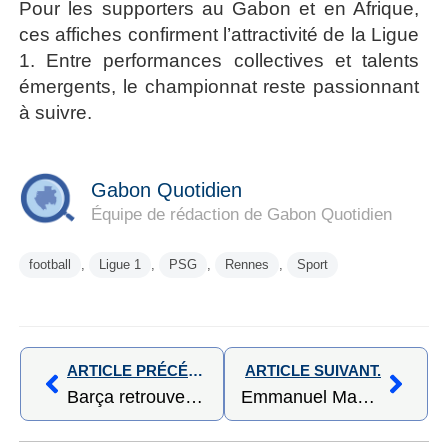
Pour les supporters au Gabon et en Afrique,
ces affiches confirment l’attractivité de la Ligue
1. Entre performances collectives et talents
émergents, le championnat reste passionnant
à suivre.
Gabon Quotidien
Équipe de rédaction de Gabon Quotidien
football
,
Ligue 1
,
PSG
,
Rennes
,
Sport
ARTICLE PRÉCÉDENT,
ARTICLE SUIVANT.
Barça retrouve le Camp Nou en fanfare : 4-0 face à l’Athletic et signe un retour triomphal
Emmanuel Macron attendu à Libreville : un nouveau chapitre pour la relation franco-gabonaise