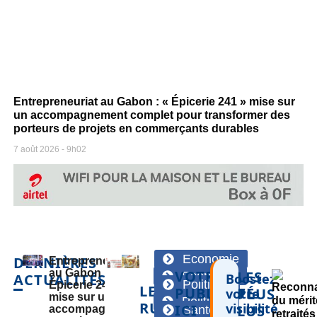
Entrepreneuriat au Gabon : « Épicerie 241 » mise sur
un accompagnement complet pour transformer des
porteurs de projets en commerçants durables
7 août 2026
9h02
Economie
DERNIÈRES
Entrepreneuriat
au Gabon : «
VOTRE
LES
Economie
ACTUALITÉS
Boostez
Politique
Épicerie 241 »
LES
PUBLICITÉ
PLUS
votre
mise sur un
Politique
RUBRIQUES
visibilité
ICI
LUS
accompagnement
Santé