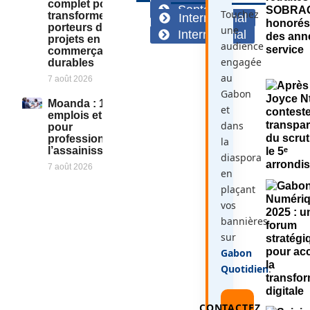
complet pour
Santé
Touchez
transformer des
International
porteurs de
une
International
projets en
audience
commerçants
engagée
durables
au
7 août 2026
Gabon
Moanda : 125
et
emplois et 10 GIE
dans
pour
professionnaliser
la
l’assainissement
diaspora
7 août 2026
en
plaçant
vos
bannières
sur
Gabon
Quotidien
.
CONTACTEZ