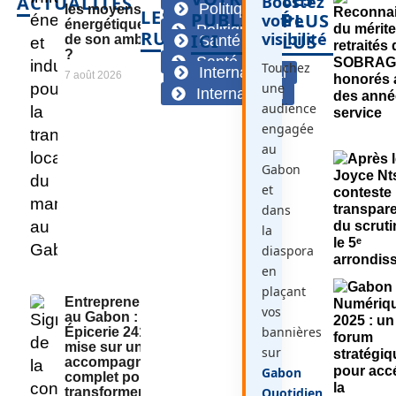
ACTUALITÉS
Boostez
Politique
les moyens
LES
PUBLICITÉ
PLUS
votre
énergétiques
Politique
RUBRIQUES
visibilité
ICI
LUS
de son ambition
Santé
?
Santé
Touchez
International
7 août 2026
une
International
audience
engagée
au
Gabon
et
dans
la
diaspora
en
plaçant
Entrepreneuriat
vos
au Gabon : «
bannières
Épicerie 241 »
mise sur un
sur
accompagnement
Gabon
complet pour
Quotidien
.
transformer des