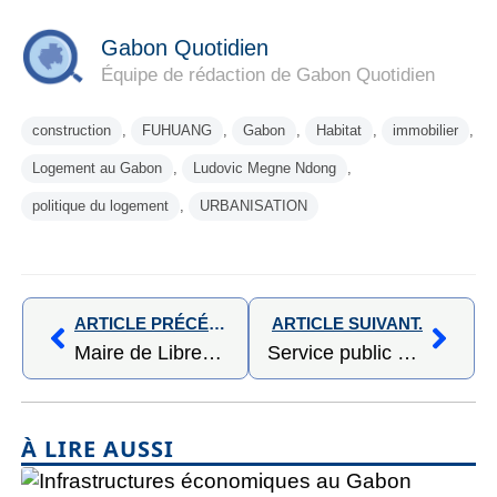
Gabon Quotidien
Équipe de rédaction de Gabon Quotidien
construction
,
FUHUANG
,
Gabon
,
Habitat
,
immobilier
,
Logement au Gabon
,
Ludovic Megne Ndong
,
politique du logement
,
URBANISATION
ARTICLE PRÉCÉDENT,
ARTICLE SUIVANT.
Maire de Libreville : Vers une nouvelle phase de gouvernance fondée sur l’audit, la solidarité et la mobilisation des compétences
Service public de l’eau et de l’électricité : le Gouvernement réaffirme sa détermination à renforcer la continuité et la fiabilité des réseaux
À LIRE AUSSI