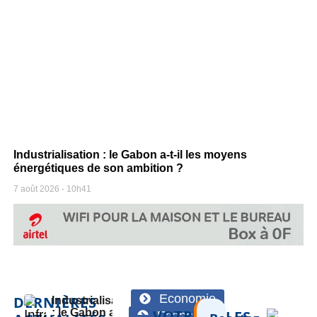
Industrialisation : le Gabon a-t-il les moyens
énergétiques de son ambition ?
7 août 2026
10h41
Economie
DERNIÈRES
Industrialisation
: le Gabon a-t-il
VOTRE
LES
Economie