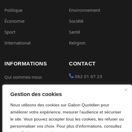
Politique
Environnement
Économie
Société
Sport
Santé
International
Religion
INFORMATIONS
CONTACT
062 01 67 23
Qui sommes-nous
Mentions légales
contact@gabon-
Gestion des cookies
quotidien.com
Conditions générales
Nous utilisons des cookies sur Gabon Quotidien pour
Placer une Pub
Confidentialité
améliorer votre expérience, mesurer l’audience et sécuriser
Devenir partenaire
le site. Vous pouvez accepter tous les cookies, les refuser ou
Cookies
personnaliser vos choix. Pour plus d’informations, consultez