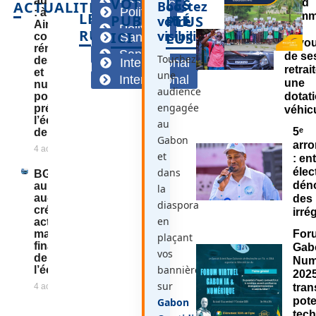
au Gabon
VOTRE
LES
Economie
rend
ACTUALITÉS
Boostez
Politique
: à Oyem,
LES
homm
PUBLICITÉ
PLUS
votre
Airtel
Politique
au
RUBRIQUES
visibilité
ICI
LUS
combine
Santé
dévo
rénovation
Santé
de se
Touchez
des écoles
International
retrai
et
une
International
une
numérique
audience
pour
dotat
engagée
préparer
véhic
l’école de
au
5ᵉ
demain
Gabon
arr
4 août 2026
et
: en
dans
élec
BGFIBank
dén
au Gabon :
la
au-delà du
des
diaspora
crédit, un
irré
en
acteur
majeur du
Foru
plaçant
financement
Gab
vos
de
Num
bannières
l’économie
2025
sur
4 août 2026
tran
pote
Gabon
tec