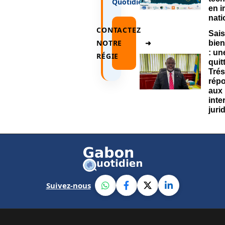
Quotidien
.
en 
nati
CONTACTEZ
Sais
NOTRE
➜
bie
: un
RÉGIE
quit
Trés
rép
aux
inte
juri
Suivez-nous