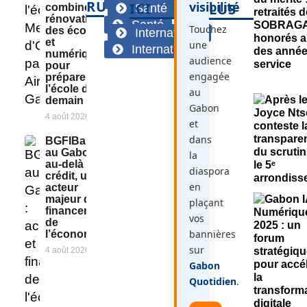
RUBRIQUES
visibilité
ICI
LUS
combine
Santé
rénovation
Santé
Touchez
des écoles
International
et
une
International
numérique
audience
pour
engagée
préparer
l’école de
au
demain
Gabon
4 août 2026
et
dans
BGFIBank
au Gabon :
la
au-delà du
diaspora
crédit, un
en
acteur
majeur du
plaçant
financement
vos
de
bannières
l’économie
sur
4 août 2026
Gabon
Quotidien
.