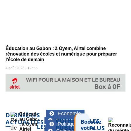
Éducation au Gabon : à Oyem, Airtel combine
rénovation des écoles et numérique pour préparer
l’école de demain
4 août 2026
12h56
Economie
DERNIÈRES
Éducation
au Gabon
VOTRE
LES
Economie
ACTUALITÉS
Boostez
Politique
: à Oyem,
LES
PUBLICITÉ
PLUS
votre
Airtel
Politique