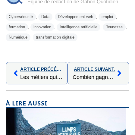
Équipe de rédaction de Gabon Quotidien
Cybersécurité
,
Data
,
Développement web
,
emploi
,
formation
,
innovation
,
Intelligence artificielle
,
Jeunesse
,
Numérique
,
transformation digitale
ARTICLE PRÉCÉDENT,
ARTICLE SUIVANT.
Les métiers qui recrutent dans les mines au Gabon : où sont les opportunités pour les jeunes diplômés ?
Combien gagne-t-on dans les mines au Gabon ?
À LIRE AUSSI