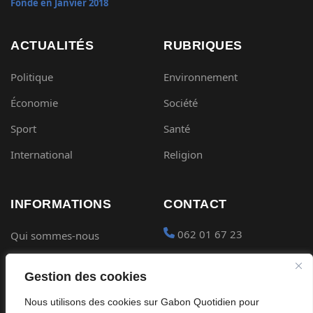
Fondé en Janvier 2018
ACTUALITÉS
RUBRIQUES
Politique
Environnement
Économie
Société
Sport
Santé
International
Religion
INFORMATIONS
CONTACT
062 01 67 23
Qui sommes-nous
Mentions légales
contact@gabon-
Gestion des cookies
quotidien.com
Conditions générales
Nous utilisons des cookies sur Gabon Quotidien pour
Placer une Pub