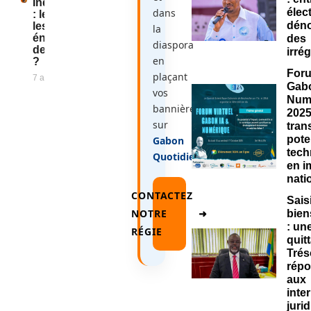
Industrialisation
dans
élec
: le Gabon a-t-il
déno
les moyens
la
énergétiques
des
diaspora
de son ambition
irré
en
?
Foru
plaçant
7 août 2026
Gabo
vos
Num
bannières
2025
sur
tran
pote
Gabon
tech
Quotidien
.
en i
nati
CONTACTEZ
Sais
NOTRE
➜
bie
: un
RÉGIE
quit
Trés
rép
aux
inte
juri