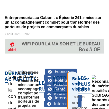
Entrepreneuriat au Gabon : « Épicerie 241 » mise sur
un accompagnement complet pour transformer des
porteurs de projets en commerçants durables
7 août 2026
9h02
Economie
DERNIÈRES
Entrepreneuriat
au Gabon : «
VOTRE
LES
Economie
ACTUALITÉS
Boostez
Politique
Épicerie 241 »
LES
PUBLICITÉ
PLUS
votre
mise sur un
Politique
RUBRIQUES
visibilité
ICI
LUS
accompagnement
Santé
complet pour
Santé
Touchez
transformer des
International
porteurs de
une
International
projets en
audience