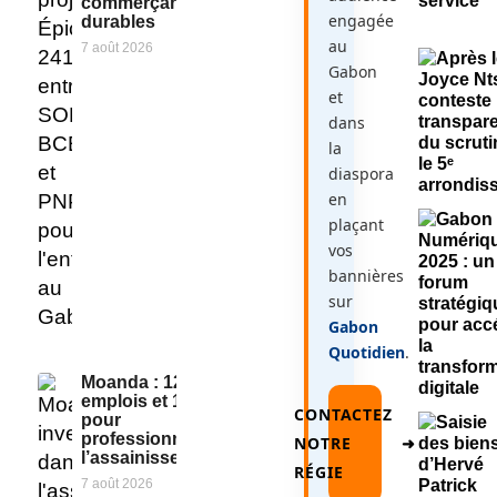
commerçants
engagée
durables
au
7 août 2026
Gabon
et
dans
la
diaspora
en
plaçant
vos
bannières
sur
Gabon
Quotidien
.
Moanda : 125
emplois et 10 GIE
CONTACTEZ
pour
professionnaliser
NOTRE
➜
l’assainissement
RÉGIE
7 août 2026