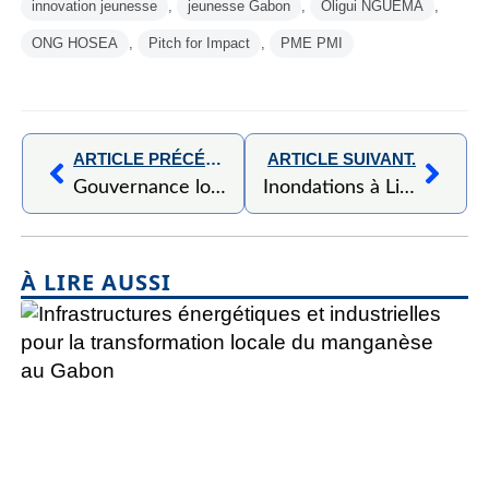
innovation jeunesse
,
jeunesse Gabon
,
Oligui NGUEMA
,
ONG HOSEA
,
Pitch for Impact
,
PME PMI
ARTICLE PRÉCÉDENT,
ARTICLE SUIVANT.
Gouvernance locale : le dialogue Ville–Port au cœur des priorités d’Owendo
Inondations à Libreville : le Gouvernement face au défi de la prévention et de l’urbanisation maîtrisée
À LIRE AUSSI