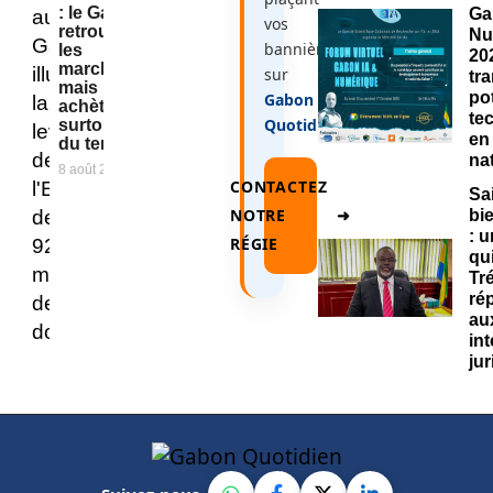
: le Gabon
Ga
vos
retrouve
Nu
bannières
les
20
marchés,
sur
tr
mais
po
Gabon
achète
te
Quotidien
.
surtout
en
du temps
na
8 août 2026
CONTACTEZ
Sa
NOTRE
➜
bi
: 
RÉGIE
qu
Tr
ré
au
in
ju