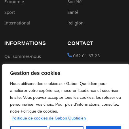
Économie
Société
Sport
Santé
International
Religion
INFORMATIONS
CONTACT
062 01 67 23
Qui sommes-nous
Mentions légales
contact@gabon-
Gestion des cookies
quotidien.com
Conditions générales
Nous utilisons des cookies sur Gabon Quotidien pour
Placer une Pub
Confidentialité
améliorer votre expérience, mesurer l’audience et sécuriser
Devenir partenaire
le site. Vous pouvez accepter tous les cookies, les refuser ou
Cookies
personnaliser vos choix. Pour plus d’informations, consultez
notre Politique de cookies.
Politique de cookies de Gabon Quotidien
©
2026
Gabon Quotidien. Tous droits réservés.